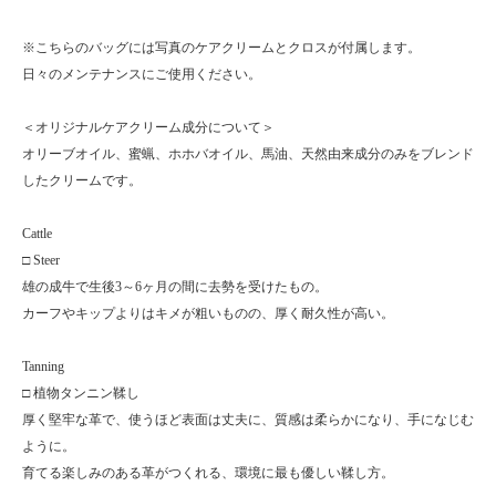
※こちらのバッグには写真のケアクリームとクロスが付属します。
日々のメンテナンスにご使用ください。
＜オリジナルケアクリーム成分について＞
オリーブオイル、蜜蝋、ホホバオイル、馬油、天然由来成分のみをブレンド
したクリームです。
Cattle
□ Steer
雄の成牛で生後3～6ヶ月の間に去勢を受けたもの。
カーフやキップよりはキメが粗いものの、厚く耐久性が高い。
Tanning
□ 植物タンニン鞣し
厚く堅牢な革で、使うほど表面は丈夫に、質感は柔らかになり、手になじむ
ように。
育てる楽しみのある革がつくれる、環境に最も優しい鞣し方。