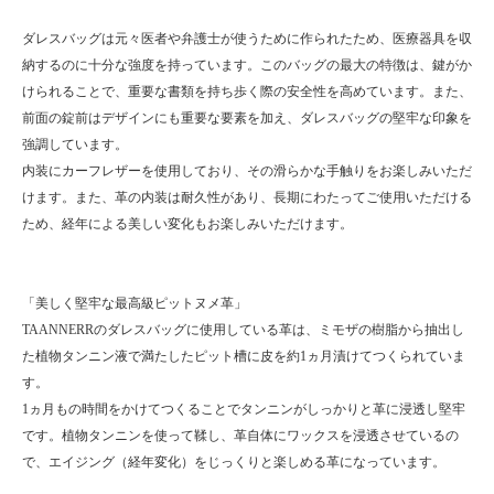
ダレスバッグは元々医者や弁護士が使うために作られたため、医療器具を収
納するのに十分な強度を持っています。このバッグの最大の特徴は、鍵がか
けられることで、重要な書類を持ち歩く際の安全性を高めています。また、
前面の錠前はデザインにも重要な要素を加え、ダレスバッグの堅牢な印象を
強調しています。
内装にカーフレザーを使用しており、その滑らかな手触りをお楽しみいただ
けます。また、革の内装は耐久性があり、長期にわたってご使用いただける
ため、経年による美しい変化もお楽しみいただけます。
「美しく堅牢な最高級ピットヌメ革」
TAANNERRのダレスバッグに使用している革は、ミモザの樹脂から抽出し
た植物タンニン液で満たしたピット槽に皮を約1ヵ月漬けてつくられていま
す。
1ヵ月もの時間をかけてつくることでタンニンがしっかりと革に浸透し堅牢
です。植物タンニンを使って鞣し、革自体にワックスを浸透させているの
で、エイジング（経年変化）をじっくりと楽しめる革になっています。