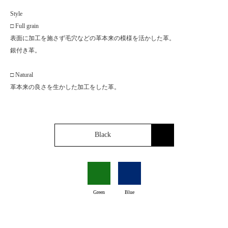
Style
□ Full grain
表面に加工を施さず毛穴などの革本来の模様を活かした革。
銀付き革。
□ Natural
革本来の良さを生かした加工をした革。
Black
Green
Blue