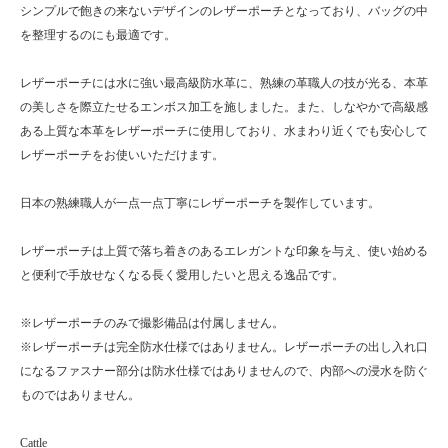
シンプルで飽きの来ないデザインのレザーポーチとなっており、バッグの中
を整理するのにも最適です。
レザーポーチには水に強い最高級防水革に、熟練の革職人の技が光る、本革
の美しさを際立たせるエンボス加工を施しました。また、しなやかで高級感
ある上質な本革をレザーポーチに使用しており、水まわり近くでも安心して
レザーポーチをお使いいただけます。
日本の熟練職人が一点一点丁寧にレザーポーチを製作しています。
レザーポーチは上質で落ち着きのあるエレガントな印象を与え、使い始める
と便利で手放せなくなる長く愛用したいと思える逸品です。
※レザーポーチのみで撮影備品は付属しません。
※レザーポーチは完全防水仕様ではありません。レザーポーチの出し入れ口
になるファスナー部分は防水仕様ではありませんので、内部への浸水を防ぐ
ものではありません。
Cattle