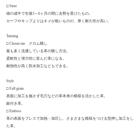
□ Steer
雄の成牛で生後3～6ヶ月の間に去勢を受けたもの。
カーフやキップよりはキメが粗いものの、厚く耐久性が高い。
Tanning
□ Chrom tan クロム鞣し
最も多く流通している革の鞣し方法。
柔軟性と弾力性に富んだ革になる。
耐熱性が高く防水加工などもできる。
Style
□ Full grain
表面に加工を施さず毛穴などの革本来の模様を活かした革。
銀付き革。
□ Emboss
革の表面をプレスで加熱・加圧し、さまざまな模様をつける型押し加工をし
た革。