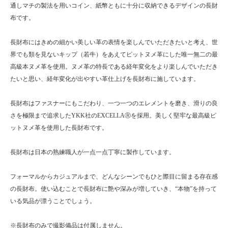
通しマチの製法を用いコイン、紙幣ともに十分に収納できるデザインの長財
布です。
長財布にはきめの細かい美しい革の表情を楽しんでいただきたいと考え、世
界でも類を見ないキップ（若牛）をあえてピットヌメ革にした唯一無二の最
高級本ヌメ革を使用。ヌメ革の特長である経年変化をより楽しんでいただき
たいと思い、経年変化が出やすい革仕上げを長財布に施しています。
長財布はファスナーにもこだわり、一つ一つのエレメントを磨き、滑りの良
さを極限まで追求したYKK社のEXCELLAⓇを採用。美しく堅牢な最高級ピ
ットヌメ革を使用した長財布です。
長財布は日本の熟練職人が一点一点丁寧に製作しています。
フォーマルからカジュアルまで、どんなシーンでもひと際目に留まる存在感
の長財布。使い込むことで長財布に艶や深みが増していき、“本物”を持って
いる気品が漂うことでしょう。
※長財布のみで撮影備品は付属しません。