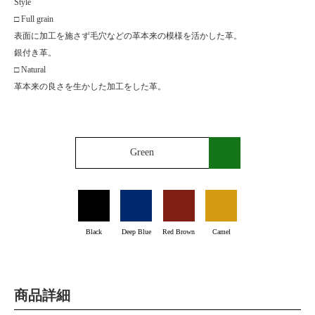
Style
□ Full grain
表面に加工を施さず毛穴などの革本来の模様を活かした革。
銀付き革。
□ Natural
革本来の良さを生かした加工をした革。
Green
Black
Deep Blue
Red Brown
Camel
商品詳細