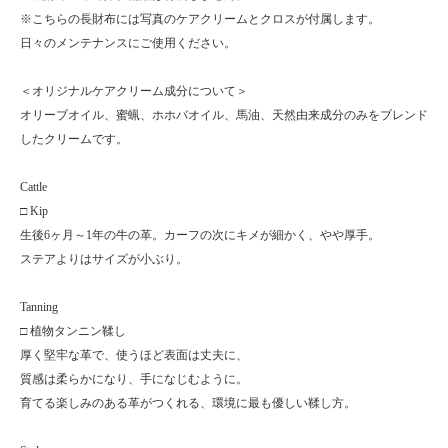
※こちらの長財布には写真のケアクリームとクロスが付属します。
日々のメンテナンスにご使用ください。
＜オリジナルケアクリーム成分について＞
オリーブオイル、蜜蝋、ホホバオイル、馬油、天然由来成分のみをブレンド
したクリームです。
Cattle
□ Kip
生後6ヶ月～1年の牛の革。カーフの次にキメが細かく、やや厚手。
ステアよりはサイズが小ぶり。
Tanning
□ 植物タンニン鞣し
厚く堅牢な革で、使うほど表面は丈夫に、
質感は柔らかになり、手になじむように。
育てる楽しみのある革がつくれる、環境に最も優しい鞣し方。