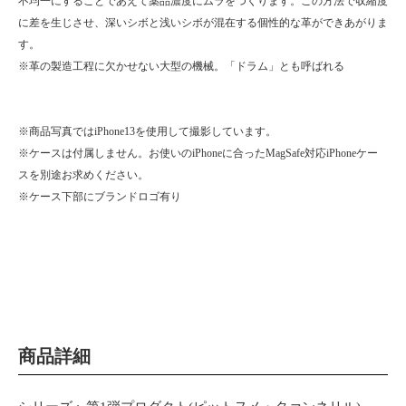
不均一にすることであえて薬品濃度にムラをつくります。この方法で収縮度
に差を生じさせ、深いシボと浅いシボが混在する個性的な革ができあがりま
す。
※革の製造工程に欠かせない大型の機械。「ドラム」とも呼ばれる
※商品写真ではiPhone13を使用して撮影しています。
※ケースは付属しません。お使いのiPhoneに合ったMagSafe対応iPhoneケー
スを別途お求めください。
※ケース下部にブランドロゴ有り
商品詳細