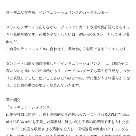
唯一無二な存在感、イレギュラーシュリンクのカードホルダー
スリムなデザインでありながら、クレジットカードや運転免許証などをすっ
きり収納可能です。荷物を少なくしたい日、iPhoneのスタンドとして使う場
面など、
ご自身のライフスタイルに合わせて、気兼ねなく愛用できるアイテムです。
タンナー・山陽が独自開発した「イレギュラーシュリンク」は、1枚の革に
深いシボと浅いシボの凹凸があり、カードホルダーでも革の存在感をしっか
りと表現しました。使いこむとひとつひとつのシボに艶がうまれ柔らかくな
り、ご自身の手に心地よく馴染んでいきます。
革の紹介
「イレギュラーシュリンク」
山陽が独自に開発し、最も国際的な革の展示会の一つとされるAPLFで‟Best
of APLF Awards”を受賞した革素材。鞣(なめ)し工程の前段階で皮を入れたタ
イコ(※)に銀面を収縮させる薬剤を投入し、回転速度や停止のタイミングを