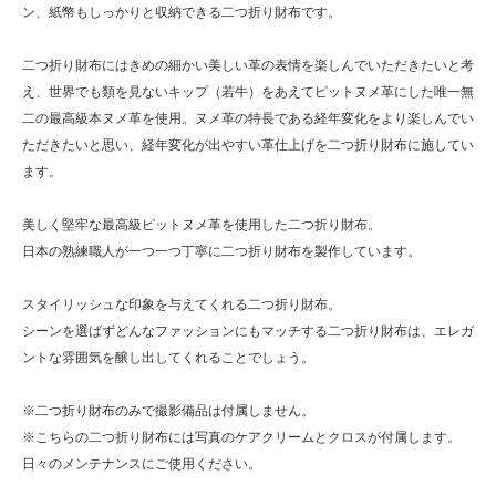
ン、紙幣もしっかりと収納できる二つ折り財布です。
二つ折り財布にはきめの細かい美しい革の表情を楽しんでいただきたいと考
え、世界でも類を見ないキップ（若牛）をあえてピットヌメ革にした唯一無
二の最高級本ヌメ革を使用。ヌメ革の特長である経年変化をより楽しんでい
ただきたいと思い、経年変化が出やすい革仕上げを二つ折り財布に施してい
ます。
美しく堅牢な最高級ピットヌメ革を使用した二つ折り財布。
日本の熟練職人が一つ一つ丁寧に二つ折り財布を製作しています。
スタイリッシュな印象を与えてくれる二つ折り財布。
シーンを選ばずどんなファッションにもマッチする二つ折り財布は、エレガ
ントな雰囲気を醸し出してくれることでしょう。
※二つ折り財布のみで撮影備品は付属しません。
※こちらの二つ折り財布には写真のケアクリームとクロスが付属します。
日々のメンテナンスにご使用ください。