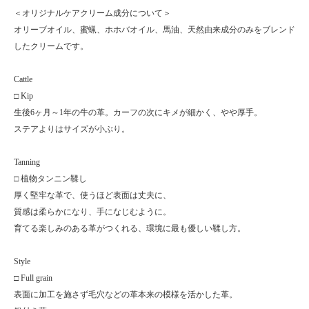
＜オリジナルケアクリーム成分について＞
オリーブオイル、蜜蝋、ホホバオイル、馬油、天然由来成分のみをブレンド
したクリームです。
Cattle
□ Kip
生後6ヶ月～1年の牛の革。カーフの次にキメが細かく、やや厚手。
ステアよりはサイズが小ぶり。
Tanning
□ 植物タンニン鞣し
厚く堅牢な革で、使うほど表面は丈夫に、
質感は柔らかになり、手になじむように。
育てる楽しみのある革がつくれる、環境に最も優しい鞣し方。
Style
□ Full grain
表面に加工を施さず毛穴などの革本来の模様を活かした革。