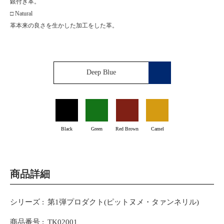
銀付き革。
□ Natural
革本来の良さを生かした加工をした革。
Deep Blue
Black
Green
Red Brown
Camel
商品詳細
シリーズ
第1弾プロダクト(ピットヌメ・タァンネリル)
商品番号
TK02001