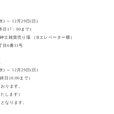
 ～ 12月29日(日) 

最終日17：00まで)

 紳士雑貨売り場 （Bエレベーター横）

目6番31号

ト
) ～ 12月29日(日)

終日16:00まで）

おります。 

します） 
