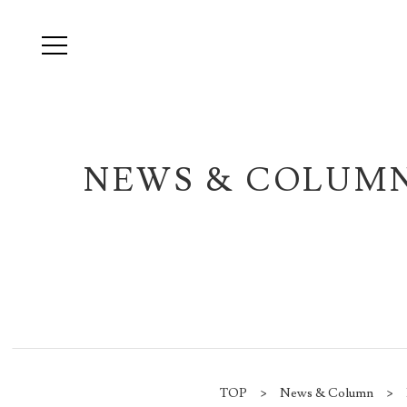
NEWS & COLUM
TOP
>
News & Column
> P